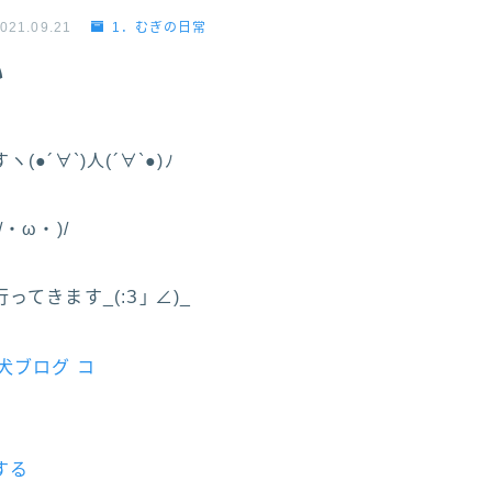
021.09.21
1．むぎの日常
い
●´∀`)人(´∀`●)ﾉ
・ω・)/
てきます_(:З｣ ∠)_
する