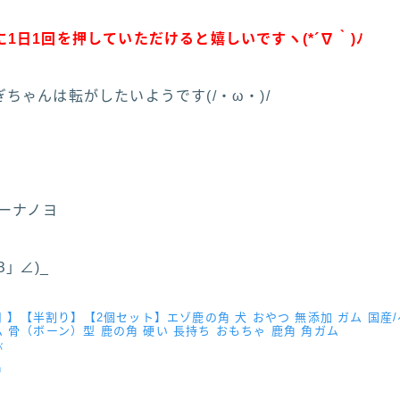
1日1回を押していただけると嬉しいですヽ(*´∇｀)ﾉ
ちゃんは転がしたいようです(/・ω・)/
ローナノヨ
｣ ∠)_
犬用 】【半割り】【2個セット】エゾ鹿の角 犬 おやつ 無添加 ガム 国
 骨（ボーン）型 鹿の角 硬い 長持ち おもちゃ 鹿角 角ガム
バ
n