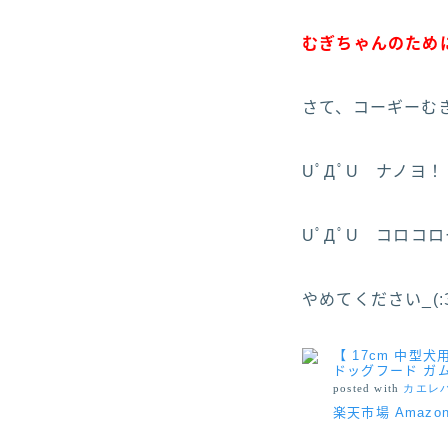
むぎちゃんのために
さて、コーギーむぎ
UﾟДﾟU ナノヨ！
UﾟДﾟU コロコ
やめてください_(:З
【 17cm 中型
ドッグフード ガム
posted with
カエレ
楽天市場
Amazo