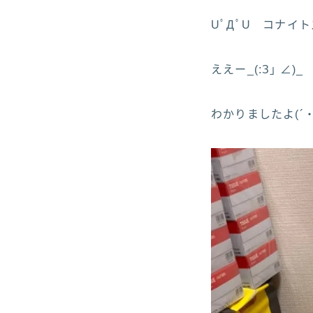
UﾟДﾟU コナイ
ええー_(:З｣ ∠)_
わかりましたよ(´・