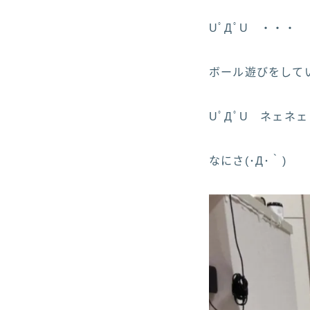
UﾟДﾟU ・・・
ボール遊びをしてい
UﾟДﾟU ネェネェ
なにさ(･Д･｀)