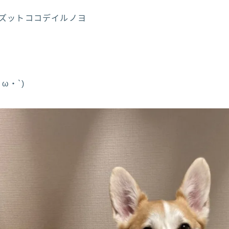
トズットココデイルノヨ
ω・`)