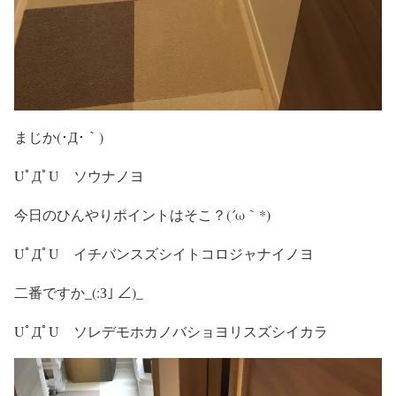
まじか(･Д･｀)
UﾟДﾟU ソウナノヨ
今日のひんやりポイントはそこ？(´ω｀*)
UﾟДﾟU イチバンスズシイトコロジャナイノヨ
二番ですか_(:З｣ ∠)_
UﾟДﾟU ソレデモホカノバショヨリスズシイカラ