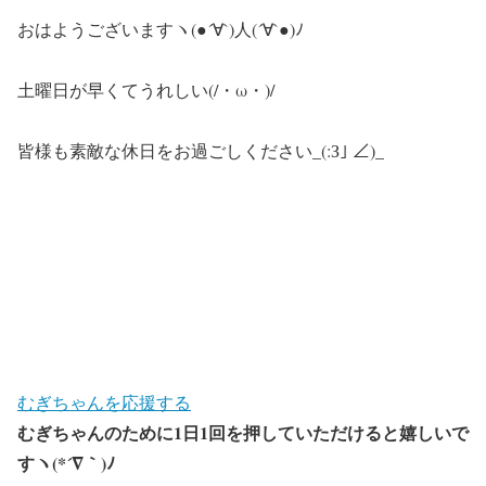
おはようございますヽ(●´∀`)人(´∀`●)ﾉ
土曜日が早くてうれしい(/・ω・)/
皆様も素敵な休日をお過ごしください_(:З｣ ∠)_
むぎちゃんを応援する
むぎちゃんのために1日1回を押していただけると嬉しいで
すヽ(*´∇｀)ﾉ