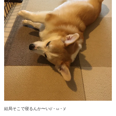
結局そこで寝るんか〜い(/・ω・)/