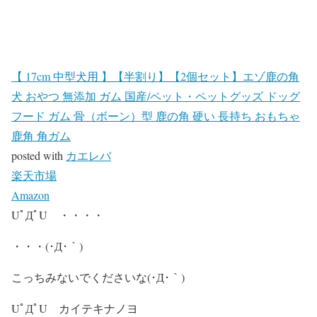
【 17cm 中型犬用 】【半割り】【2個セット】エゾ鹿の角
犬 おやつ 無添加 ガム 国産/ペット・ペットグッズ ドッグ
フード ガム 骨（ボーン）型 鹿の角 硬い 長持ち おもちゃ
鹿角 角ガム
posted with
カエレバ
楽天市場
Amazon
UﾟДﾟU ・・・・
・・・(･Д･｀)
こっちみないでくださいな(･Д･｀)
UﾟДﾟU カイテキナノヨ