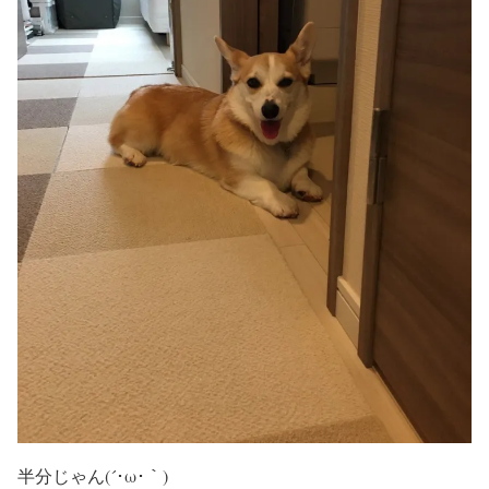
半分じゃん(´･ω･｀)