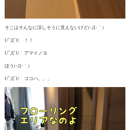
そこはそんなに涼しそうに見えないけど(･Д･｀)
UﾟДﾟU ！！
UﾟДﾟU アマイノヨ
ほう(･Д･｀)
UﾟДﾟU ココハ。。。