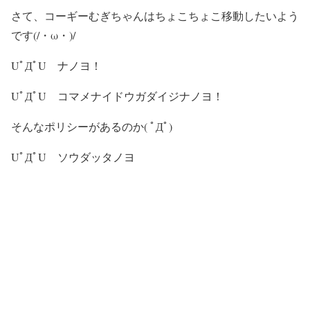
さて、コーギーむぎちゃんはちょこちょこ移動したいよう
です(/・ω・)/
UﾟДﾟU ナノヨ！
UﾟДﾟU コマメナイドウガダイジナノヨ！
そんなポリシーがあるのか( ﾟДﾟ)
UﾟДﾟU ソウダッタノヨ