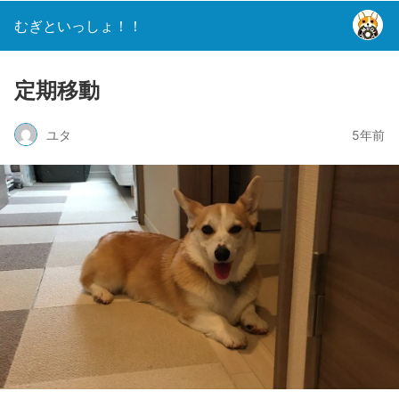
むぎといっしょ！！
定期移動
ユタ
5年前