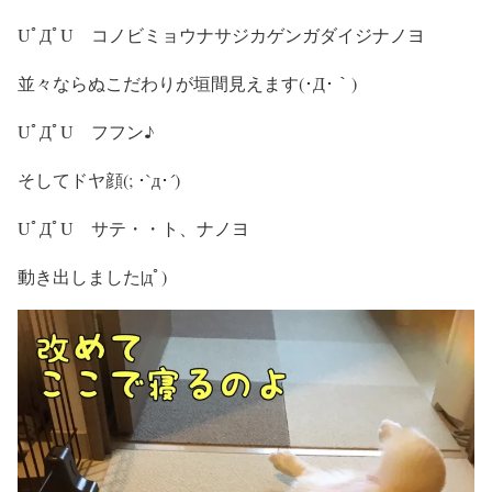
UﾟДﾟU コノビミョウナサジカゲンガダイジナノヨ
並々ならぬこだわりが垣間見えます(･Д･｀)
UﾟДﾟU フフン♪
そしてドヤ顔(; ･`д･´)
UﾟДﾟU サテ・・ト、ナノヨ
動き出しました|дﾟ)