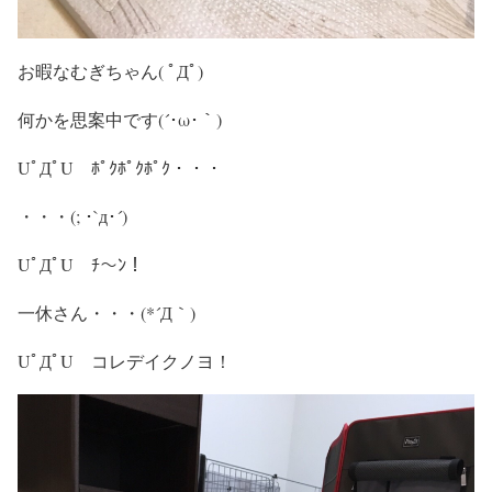
お暇なむぎちゃん( ﾟДﾟ)
何かを思案中です(´･ω･｀)
UﾟДﾟU ﾎﾟｸﾎﾟｸﾎﾟｸ・・・
・・・(; ･`д･´)
UﾟДﾟU ﾁ～ﾝ！
一休さん・・・(*´Д｀)
UﾟДﾟU コレデイクノヨ！