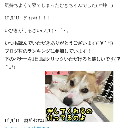
気持ちよくて寝てしまったむぎちゃんでした( *´艸｀)
UﾟДﾟU ｸﾞｫｫｫｫ！！！
いびきがうるさい(ノД`)・゜・。
いつも読んでいただきありがとうございます((´∀｀*))
ブログ村のランキングに参加しています！
下のバナーを1日1回クリックいただけると嬉しいです(´∇
｀｡*)
UﾟДﾟU ｵﾈｶﾞｲｼﾏｽ♪