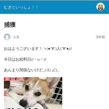
むぎといっしょ！！
捕獲
ユタ
3年前
おはようございます！ヽ(●´∀`)人(´∀`●)ﾉ
今日はお給料日(/・ω・)/
あんまり関係ないけど_(:З｣ ∠)_