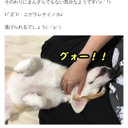
そのわりにまんざらでもない気分なようです(´ω｀*)
UﾟДﾟU ニゲラレナイノヨ♪
逃げられるでしょう(; ･`д･´)