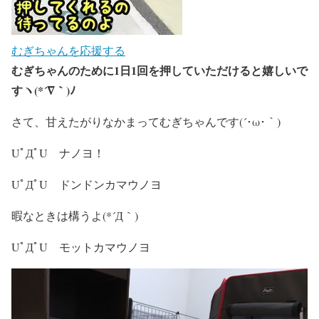
むぎちゃんを応援する
むぎちゃんのために1日1回を押していただけると嬉しいで
すヽ(*´∇｀)ﾉ
さて、甘えたがりなかまってむぎちゃんです(´･ω･｀)
UﾟДﾟU ナノヨ！
UﾟДﾟU ドンドンカマウノヨ
暇なときは構うよ(*´Д｀)
UﾟДﾟU モットカマウノヨ