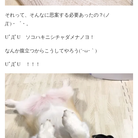
それって、そんなに思案する必要あったの？(ノ
Д`)・゜・。
UﾟДﾟU ソコハキニシチャダメナノヨ！
なんか腹立つからこうしてやろう(´･ω･｀)
UﾟДﾟU ！！！