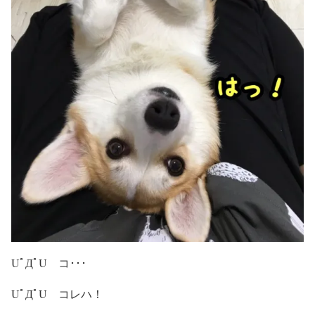
UﾟДﾟU コ･･･
UﾟДﾟU コレハ！