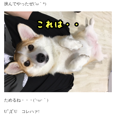
挟んでやったぜ(´ω｀*)
ためるね・・・(´･ω･｀)
UﾟДﾟU コレハァ!