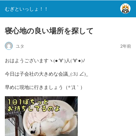
むぎといっしょ！！
寝心地の良い場所を探して
ユタ
2年前
おはようございますヽ(●´∀`)人(´∀`●)ﾉ
今日は子会社の大きめな会議_(:З｣ ∠)_
早めに現地に行きましょう（*´Д｀）