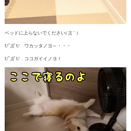
ベッドに上らないでください(´Д｀)
UﾟДﾟU ワカッタノヨ～・・・
UﾟДﾟU ココガイイノヨ！