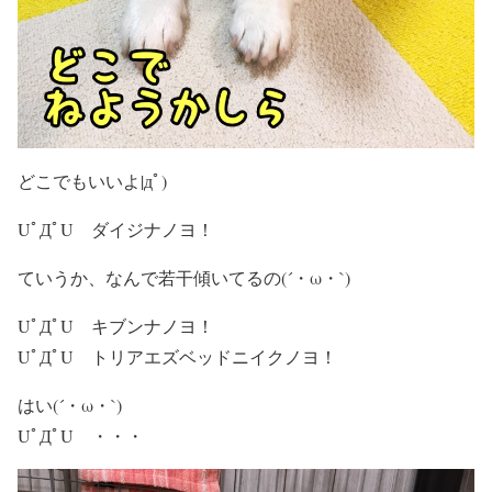
どこでもいいよ|дﾟ)
UﾟДﾟU ダイジナノヨ！
ていうか、なんで若干傾いてるの(´・ω・`)
UﾟДﾟU キブンナノヨ！
UﾟДﾟU トリアエズベッドニイクノヨ！
はい(´・ω・`)
UﾟДﾟU ・・・