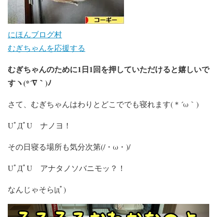
にほんブログ村
むぎちゃんを応援する
むぎちゃんのために1日1回を押していただけると嬉しいで
すヽ(*´∇｀)ﾉ
さて、むぎちゃんはわりとどこででも寝れます(＊´ω｀)
UﾟДﾟU ナノヨ！
その日寝る場所も気分次第(/・ω・)/
UﾟДﾟU アナタノソバニモッ？！
なんじゃそら|дﾟ)