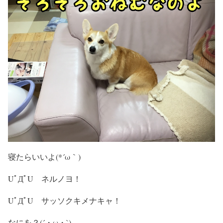
寝たらいいよ(*´ω｀)
UﾟДﾟU ネルノヨ！
UﾟДﾟU サッソクキメナキャ！
なにを？(´・ω・`)