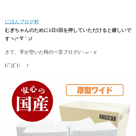
にほんブログ村
むぎちゃんのために
1
日
1
回を押していただけると嬉しいで
すヽ
(*´
∇
｀
)
ﾉ
さて、手が空いた時の一言ブログ(/・ω・)/
UﾟДﾟU ！