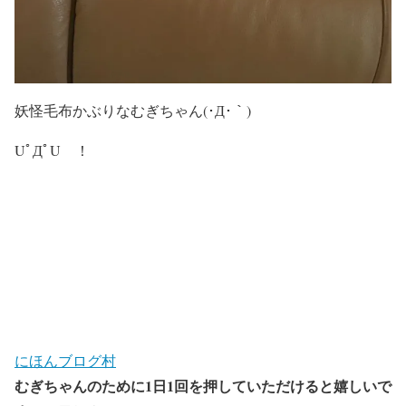
妖怪毛布かぶりなむぎちゃん(･Д･｀)
UﾟДﾟU ！
にほんブログ村
むぎちゃんのために
1
日
1
回を押していただけると嬉しいで