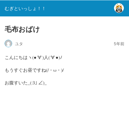
むぎといっしょ！！
毛布おばけ
ユタ
5年前
こんにちはヽ(●´∀`)人(´∀`●)ﾉ
もうすぐお昼ですね(/・ω・)/
お腹すいた_(:З｣ ∠)_